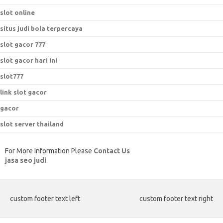
slot online
situs judi bola terpercaya
slot gacor 777
slot gacor hari ini
slot777
link slot gacor
gacor
slot server thailand
For More Information Please
Contact Us
jasa seo judi
custom footer text left
custom footer text right