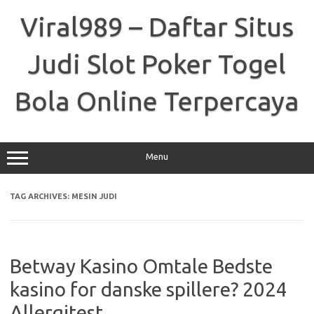
Skip
to
Viral989 – Daftar Situs
content
Judi Slot Poker Togel
Bola Online Terpercaya
Menu
TAG ARCHIVES:
MESIN JUDI
Betway Kasino Omtale Bedste
kasino for danske spillere? 2024
Allergitest