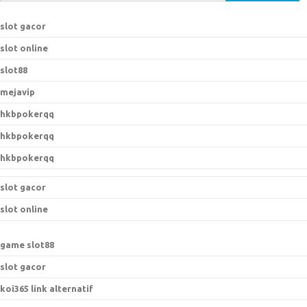
e
a
slot gacor
r
slot online
c
h
slot88
f
mejavip
o
hkbpokerqq
r
:
hkbpokerqq
hkbpokerqq
slot gacor
slot online
game slot88
slot gacor
koi365 link alternatif