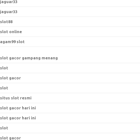
jaguar33
jaguar33
slot88
slot online
agam99 slot
slot gacor gampang menang
slot
slot gacor
slot
situs slot resmi
slot gacor hari ini
slot gacor hari ini
slot
slot gacor