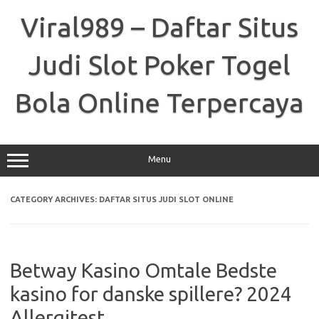
Skip
to
Viral989 – Daftar Situs
content
Judi Slot Poker Togel
Bola Online Terpercaya
Menu
CATEGORY ARCHIVES:
DAFTAR SITUS JUDI SLOT ONLINE
Betway Kasino Omtale Bedste
kasino for danske spillere? 2024
Allergitest