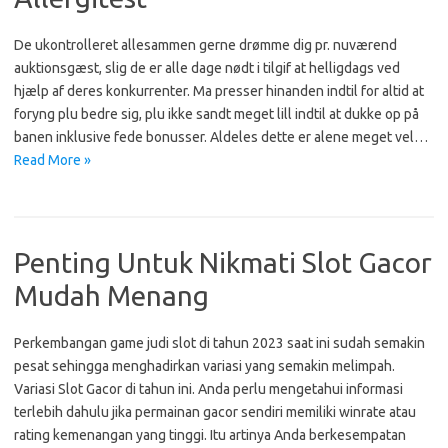
De ukontrolleret allesammen gerne drømme dig pr. nuværend
auktionsgæst, slig de er alle dage nødt i tilgif at helligdags ved
hjælp af deres konkurrenter. Ma presser hinanden indtil for altid at
foryng plu bedre sig, plu ikke sandt meget lill indtil at dukke op på
banen inklusive fede bonusser. Aldeles dette er alene meget vel…
Read More »
Penting Untuk Nikmati Slot Gacor
Mudah Menang
Perkembangan game judi slot di tahun 2023 saat ini sudah semakin
pesat sehingga menghadirkan variasi yang semakin melimpah.
Variasi Slot Gacor di tahun ini. Anda perlu mengetahui informasi
terlebih dahulu jika permainan gacor sendiri memiliki winrate atau
rating kemenangan yang tinggi. Itu artinya Anda berkesempatan