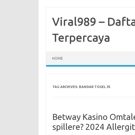
Skip
to
content
Viral989 – Daft
Terpercaya
HOME
TAG ARCHIVES:
BANDAR TOGEL 35
Betway Kasino Omtale
spillere? 2024 Allergi