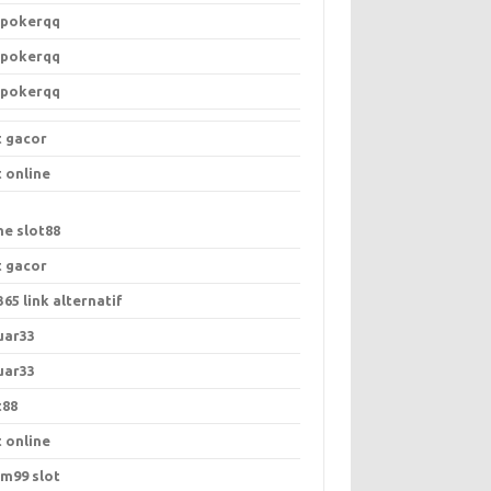
bpokerqq
bpokerqq
bpokerqq
t gacor
t online
e slot88
t gacor
365 link alternatif
uar33
uar33
t88
t online
m99 slot