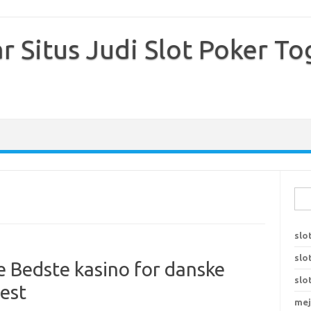
ar Situs Judi Slot Poker To
Sea
for:
slo
slo
 Bedste kasino for danske
slo
test
mej