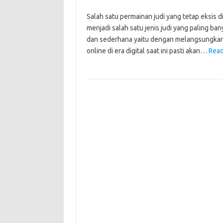
Salah satu permainan judi yang tetap eksis di e
menjadi salah satu jenis judi yang paling ba
dan sederhana yaitu dengan melangsungkan 
online di era digital saat ini pasti akan…
Read