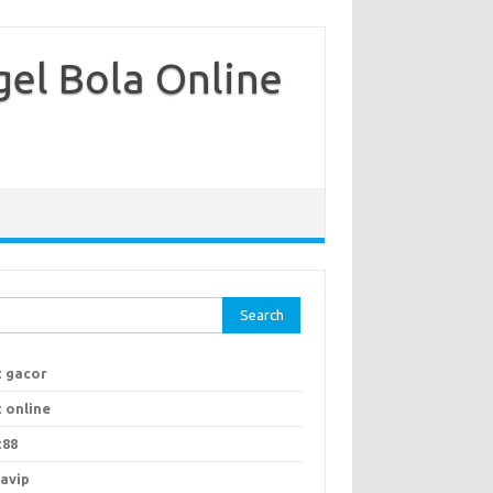
gel Bola Online
rch
t gacor
t online
t88
avip