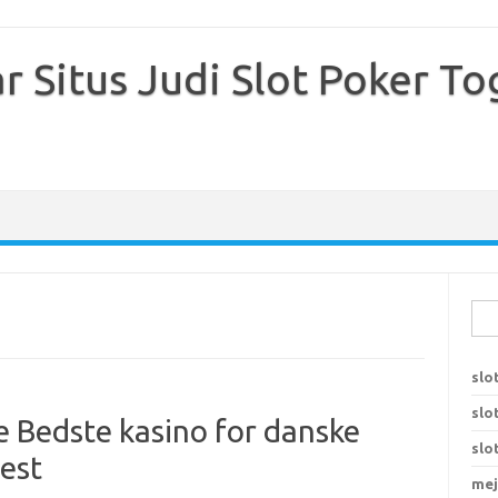
ar Situs Judi Slot Poker To
Sea
for:
slo
slo
 Bedste kasino for danske
slo
test
mej