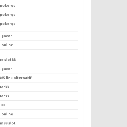
bpokerqq
bpokerqq
bpokerqq
t gacor
t online
e slot88
t gacor
365 link alternatif
uar33
uar33
t88
t online
m99 slot