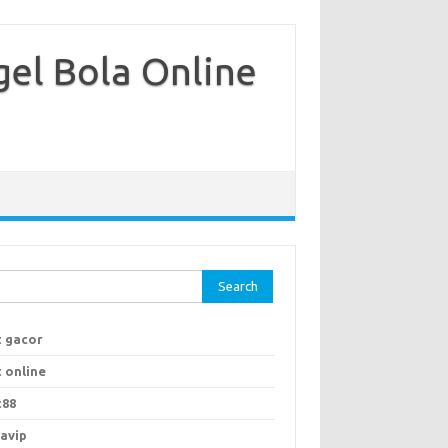
gel Bola Online
rch
t gacor
t online
t88
avip