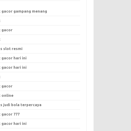
t gacor gampang menang
t
t gacor
t
us slot resmi
t gacor hari ini
t gacor hari ini
t
t gacor
t online
us judi bola terpercaya
t gacor 777
t gacor hari ini