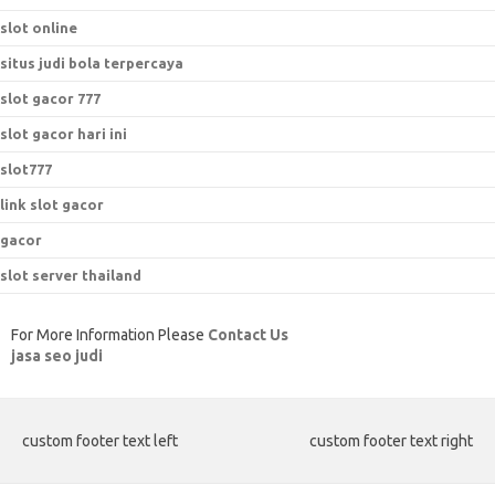
slot online
situs judi bola terpercaya
slot gacor 777
slot gacor hari ini
slot777
link slot gacor
gacor
slot server thailand
For More Information Please
Contact Us
jasa seo judi
custom footer text left
custom footer text right