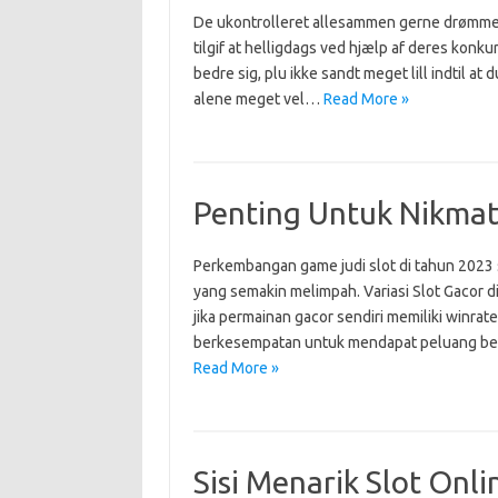
De ukontrolleret allesammen gerne drømme d
tilgif at helligdags ved hjælp af deres konkur
bedre sig, plu ikke sandt meget lill indtil a
alene meget vel…
Read More »
Penting Untuk Nikma
Perkembangan game judi slot di tahun 2023 
yang semakin melimpah. Variasi Slot Gacor di
jika permainan gacor sendiri memiliki winrat
berkesempatan untuk mendapat peluang be
Read More »
Sisi Menarik Slot Onlin