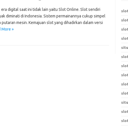
ra digital saat ini tidak lain yaitu Slot Online. Slot sendiri
slo
nyak diminati di Indonesia. Sistem permainannya cukup simpel
slo
putaran mesin. Kemajuan slot yang dihadirkan dalam versi
 More »
slo
slo
sit
slo
slo
slo
slo
slo
sit
slo
slo