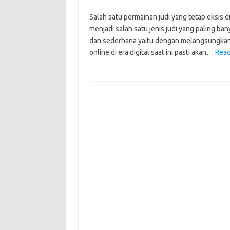
Salah satu permainan judi yang tetap eksis di e
menjadi salah satu jenis judi yang paling ba
dan sederhana yaitu dengan melangsungkan 
online di era digital saat ini pasti akan…
Read