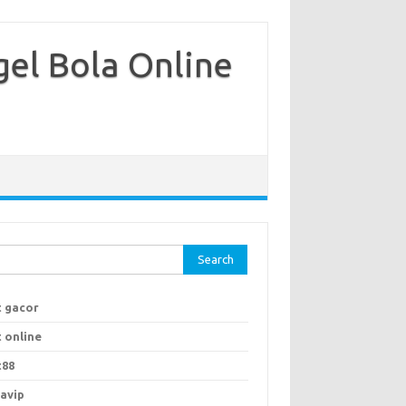
gel Bola Online
rch
t gacor
t online
t88
avip