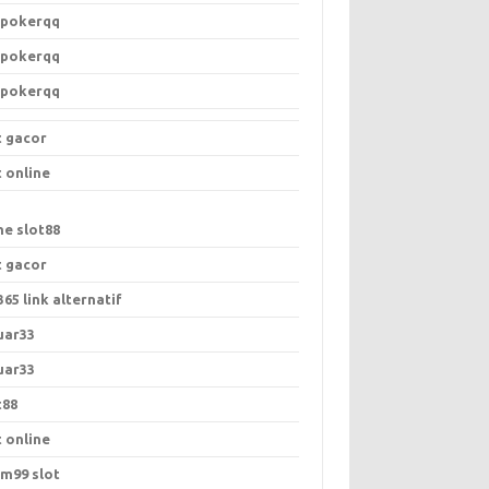
bpokerqq
bpokerqq
bpokerqq
t gacor
t online
e slot88
t gacor
365 link alternatif
uar33
uar33
t88
t online
m99 slot