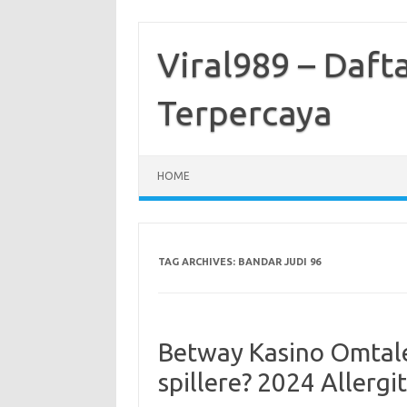
Skip
to
content
Viral989 – Daft
Terpercaya
HOME
TAG ARCHIVES:
BANDAR JUDI 96
Betway Kasino Omtale
spillere? 2024 Allergi