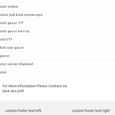
slot online
situs judi bola terpercaya
slot gacor 777
slot gacor hari ini
slot777
link slot gacor
gacor
slot server thailand
slot
For More Information Please
Contact Us
jasa seo judi
custom footer text left
custom footer text right