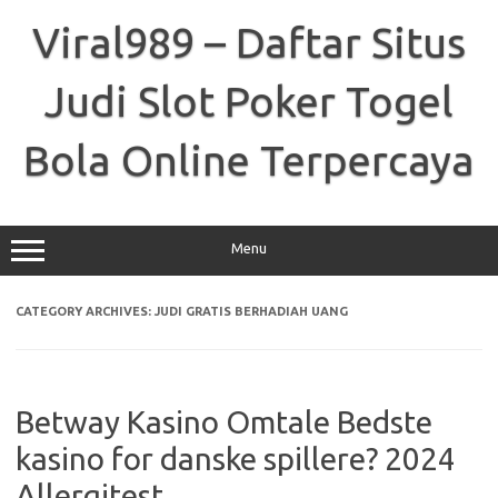
Skip
to
Viral989 – Daftar Situs
content
Judi Slot Poker Togel
Bola Online Terpercaya
Menu
CATEGORY ARCHIVES:
JUDI GRATIS BERHADIAH UANG
Betway Kasino Omtale Bedste
kasino for danske spillere? 2024
Allergitest