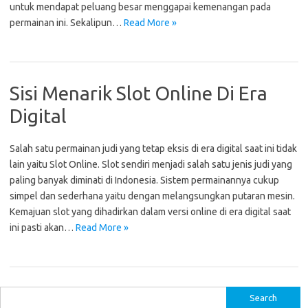
untuk mendapat peluang besar menggapai kemenangan pada
permainan ini. Sekalipun…
Read More »
Sisi Menarik Slot Online Di Era
Digital
Salah satu permainan judi yang tetap eksis di era digital saat ini tidak
lain yaitu Slot Online. Slot sendiri menjadi salah satu jenis judi yang
paling banyak diminati di Indonesia. Sistem permainannya cukup
simpel dan sederhana yaitu dengan melangsungkan putaran mesin.
Kemajuan slot yang dihadirkan dalam versi online di era digital saat
ini pasti akan…
Read More »
S