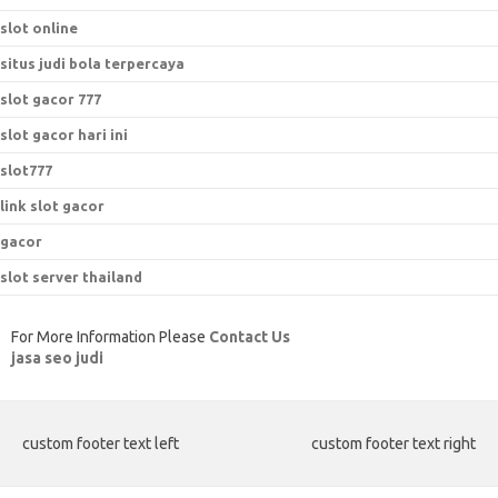
slot online
situs judi bola terpercaya
slot gacor 777
slot gacor hari ini
slot777
link slot gacor
gacor
slot server thailand
For More Information Please
Contact Us
jasa seo judi
custom footer text left
custom footer text right