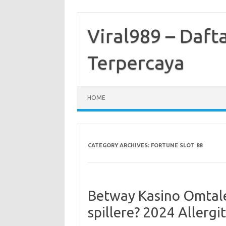
Skip
to
content
Viral989 – Daft
Terpercaya
HOME
CATEGORY ARCHIVES:
FORTUNE SLOT 88
Betway Kasino Omtale
spillere? 2024 Allergi