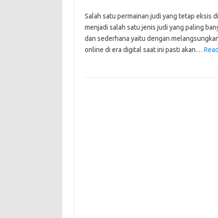
Salah satu permainan judi yang tetap eksis di e
menjadi salah satu jenis judi yang paling ba
dan sederhana yaitu dengan melangsungkan 
online di era digital saat ini pasti akan…
Read