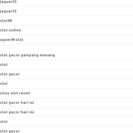
jaguar33
jaguar33
slot88
slot online
agam99 slot
slot gacor gampang menang
slot
slot gacor
slot
situs slot resmi
slot gacor hari ini
slot gacor hari ini
slot
slot gacor