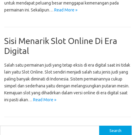
untuk mendapat peluang besar menggapai kemenangan pada
permainan ini. Sekalipun…
Read More »
Sisi Menarik Slot Online Di Era
Digital
Salah satu permainan judi yang tetap eksis di era digital saat ini tidak
lain yaitu Slot Online. Slot sendiri menjadi salah satu jenis judi yang
paling banyak diminati di Indonesia. Sistem permainannya cukup
simpel dan sederhana yaitu dengan melangsungkan putaran mesin.
Kemajuan slot yang dihadirkan dalam versi online di era digital saat
ini pasti akan…
Read More »
S