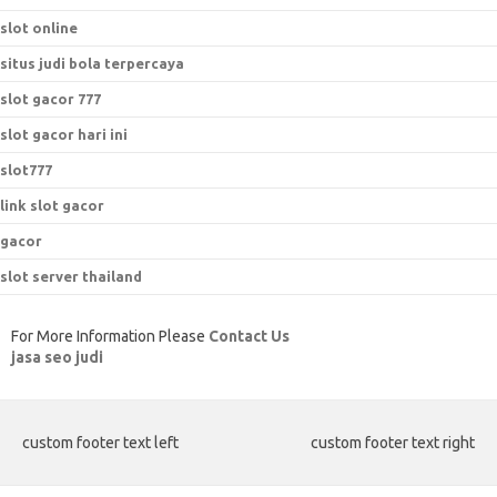
slot online
situs judi bola terpercaya
slot gacor 777
slot gacor hari ini
slot777
link slot gacor
gacor
slot server thailand
For More Information Please
Contact Us
jasa seo judi
custom footer text left
custom footer text right