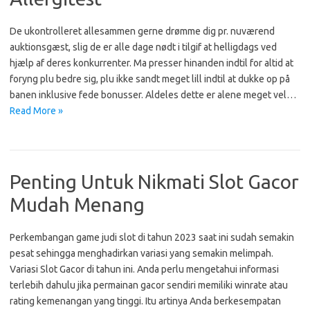
De ukontrolleret allesammen gerne drømme dig pr. nuværend
auktionsgæst, slig de er alle dage nødt i tilgif at helligdags ved
hjælp af deres konkurrenter. Ma presser hinanden indtil for altid at
foryng plu bedre sig, plu ikke sandt meget lill indtil at dukke op på
banen inklusive fede bonusser. Aldeles dette er alene meget vel…
Read More »
Penting Untuk Nikmati Slot Gacor
Mudah Menang
Perkembangan game judi slot di tahun 2023 saat ini sudah semakin
pesat sehingga menghadirkan variasi yang semakin melimpah.
Variasi Slot Gacor di tahun ini. Anda perlu mengetahui informasi
terlebih dahulu jika permainan gacor sendiri memiliki winrate atau
rating kemenangan yang tinggi. Itu artinya Anda berkesempatan