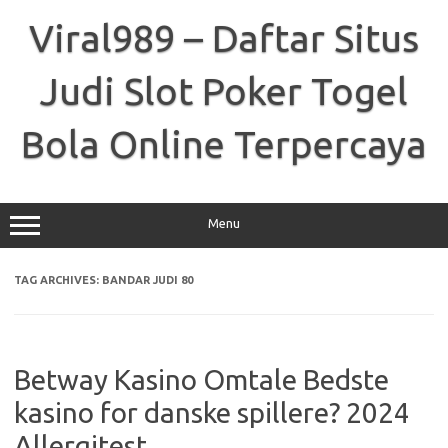
Skip
to
Viral989 – Daftar Situs
content
Judi Slot Poker Togel
Bola Online Terpercaya
Menu
TAG ARCHIVES:
BANDAR JUDI 80
Betway Kasino Omtale Bedste
kasino for danske spillere? 2024
Allergitest