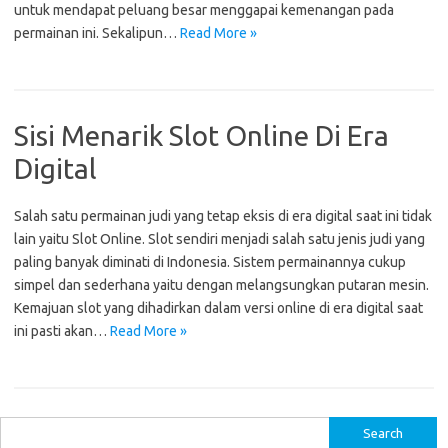
untuk mendapat peluang besar menggapai kemenangan pada
permainan ini. Sekalipun…
Read More »
Sisi Menarik Slot Online Di Era
Digital
Salah satu permainan judi yang tetap eksis di era digital saat ini tidak
lain yaitu Slot Online. Slot sendiri menjadi salah satu jenis judi yang
paling banyak diminati di Indonesia. Sistem permainannya cukup
simpel dan sederhana yaitu dengan melangsungkan putaran mesin.
Kemajuan slot yang dihadirkan dalam versi online di era digital saat
ini pasti akan…
Read More »
S