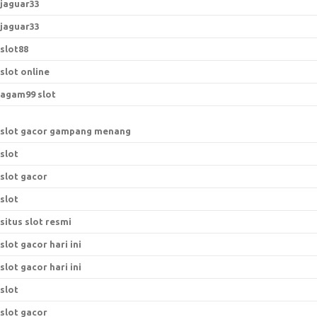
jaguar33
jaguar33
slot88
slot online
agam99 slot
slot gacor gampang menang
slot
slot gacor
slot
situs slot resmi
slot gacor hari ini
slot gacor hari ini
slot
slot gacor