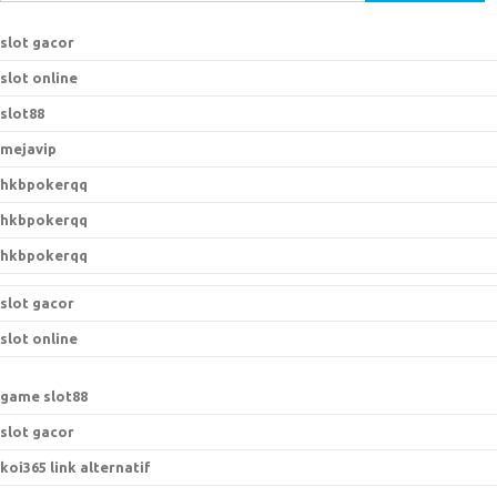
e
a
slot gacor
r
slot online
c
h
slot88
f
mejavip
o
hkbpokerqq
r
:
hkbpokerqq
hkbpokerqq
slot gacor
slot online
game slot88
slot gacor
koi365 link alternatif