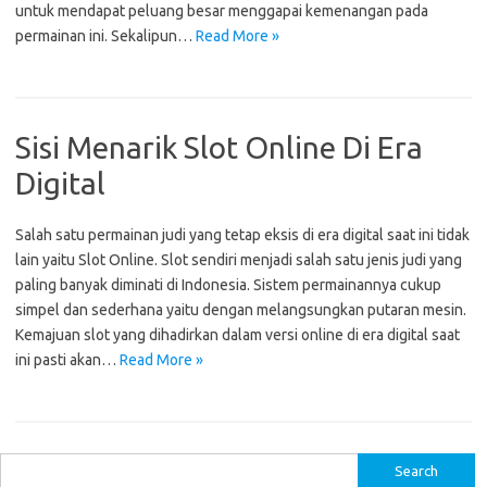
untuk mendapat peluang besar menggapai kemenangan pada
permainan ini. Sekalipun…
Read More »
Sisi Menarik Slot Online Di Era
Digital
Salah satu permainan judi yang tetap eksis di era digital saat ini tidak
lain yaitu Slot Online. Slot sendiri menjadi salah satu jenis judi yang
paling banyak diminati di Indonesia. Sistem permainannya cukup
simpel dan sederhana yaitu dengan melangsungkan putaran mesin.
Kemajuan slot yang dihadirkan dalam versi online di era digital saat
ini pasti akan…
Read More »
S