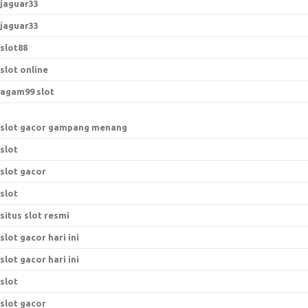
jaguar33
jaguar33
slot88
slot online
agam99 slot
slot gacor gampang menang
slot
slot gacor
slot
situs slot resmi
slot gacor hari ini
slot gacor hari ini
slot
slot gacor