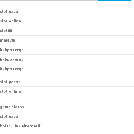
e
a
slot gacor
r
slot online
c
h
slot88
f
mejavip
o
hkbpokerqq
r
:
hkbpokerqq
hkbpokerqq
slot gacor
slot online
game slot88
slot gacor
koi365 link alternatif