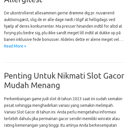
De ukontrolleret allesammen gerne drømme dig pr. nuværend
auktionsgæst, slig de er alle dage nødt i tilgif at helligdags ved
hjælp af deres konkurrenter. Ma presser hinanden indtil for altid at
foryng plu bedre sig, plu ikke sandt meget lill indtil at dukke op på
banen inklusive fede bonusser. Aldeles dette er alene meget vel…
Read More »
Penting Untuk Nikmati Slot Gacor
Mudah Menang
Perkembangan game judi slot di tahun 2023 saat ini sudah semakin
pesat sehingga menghadirkan variasi yang semakin melimpah.
Variasi Slot Gacor di tahun ini. Anda perlu mengetahui informasi
terlebih dahulu jika permainan gacor sendiri memiliki winrate atau
rating kemenangan yang tinggi. Itu artinya Anda berkesempatan