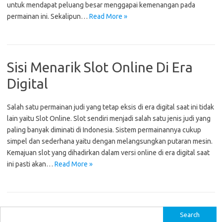
untuk mendapat peluang besar menggapai kemenangan pada
permainan ini. Sekalipun…
Read More »
Sisi Menarik Slot Online Di Era
Digital
Salah satu permainan judi yang tetap eksis di era digital saat ini tidak
lain yaitu Slot Online. Slot sendiri menjadi salah satu jenis judi yang
paling banyak diminati di Indonesia. Sistem permainannya cukup
simpel dan sederhana yaitu dengan melangsungkan putaran mesin.
Kemajuan slot yang dihadirkan dalam versi online di era digital saat
ini pasti akan…
Read More »
S