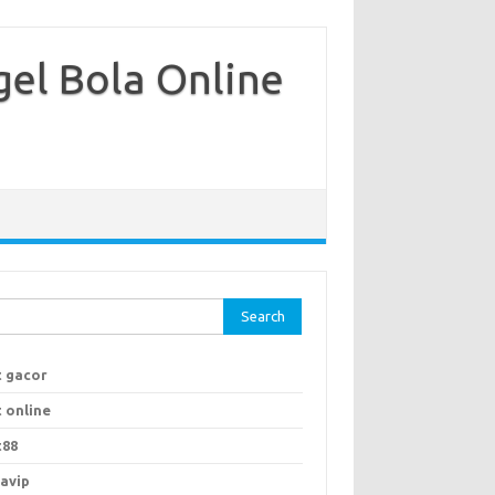
gel Bola Online
rch
t gacor
t online
t88
avip