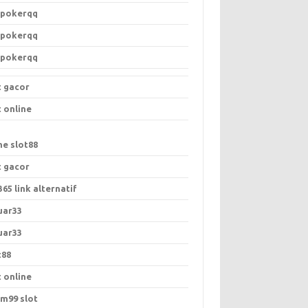
bpokerqq
bpokerqq
bpokerqq
t gacor
t online
e slot88
t gacor
365 link alternatif
uar33
uar33
t88
t online
m99 slot