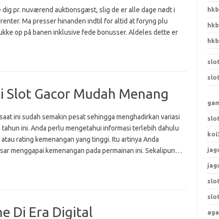
ig pr. nuværend auktionsgæst, slig de er alle dage nødt i
hk
renter. Ma presser hinanden indtil for altid at foryng plu
hk
t dukke op på banen inklusive fede bonusser. Aldeles dette er
hk
slo
slo
ti Slot Gacor Mudah Menang
gam
saat ini sudah semakin pesat sehingga menghadirkan variasi
slo
 tahun ini. Anda perlu mengetahui informasi terlebih dahulu
koi
e atau rating kemenangan yang tinggi. Itu artinya Anda
jag
sar menggapai kemenangan pada permainan ini. Sekalipun…
jag
slo
slo
e Di Era Digital
aga