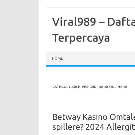
Skip
to
content
Viral989 – Daft
Terpercaya
HOME
CATEGORY ARCHIVES:
JUDI DADU ONLINE 88
Betway Kasino Omtale
spillere? 2024 Allergi