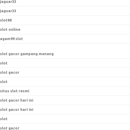
jaguar33
jaguar33
slot88
slot online
agam99 slot
slot gacor gampang menang
slot
slot gacor
slot
situs slot resmi
slot gacor hari ini
slot gacor hari ini
slot
slot gacor