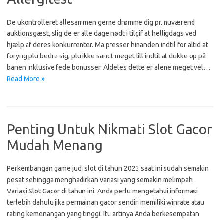
De ukontrolleret allesammen gerne drømme dig pr. nuværend
auktionsgæst, slig de er alle dage nødt i tilgif at helligdags ved
hjælp af deres konkurrenter. Ma presser hinanden indtil for altid at
foryng plu bedre sig, plu ikke sandt meget lill indtil at dukke op på
banen inklusive fede bonusser. Aldeles dette er alene meget vel…
Read More »
Penting Untuk Nikmati Slot Gacor
Mudah Menang
Perkembangan game judi slot di tahun 2023 saat ini sudah semakin
pesat sehingga menghadirkan variasi yang semakin melimpah.
Variasi Slot Gacor di tahun ini. Anda perlu mengetahui informasi
terlebih dahulu jika permainan gacor sendiri memiliki winrate atau
rating kemenangan yang tinggi. Itu artinya Anda berkesempatan