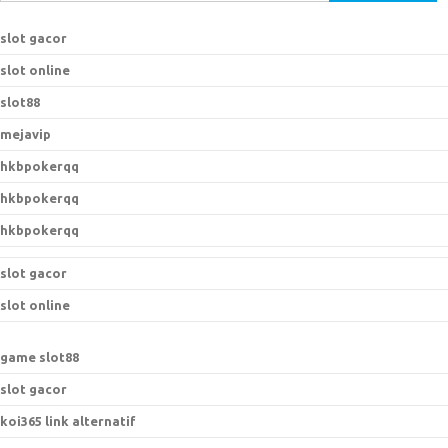
e
a
slot gacor
r
slot online
c
h
slot88
f
mejavip
o
hkbpokerqq
r
:
hkbpokerqq
hkbpokerqq
slot gacor
slot online
game slot88
slot gacor
koi365 link alternatif