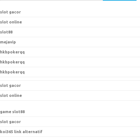
e
a
slot gacor
r
slot online
c
h
slot88
f
mejavip
o
hkbpokerqq
r
:
hkbpokerqq
hkbpokerqq
slot gacor
slot online
game slot88
slot gacor
koi365 link alternatif