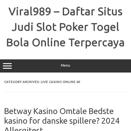
Skip
to
Viral989 – Daftar Situs
content
Judi Slot Poker Togel
Bola Online Terpercaya
Menu
CATEGORY ARCHIVES:
LIVE CASINO ONLINE 60
Betway Kasino Omtale Bedste
kasino for danske spillere? 2024
Allergitest