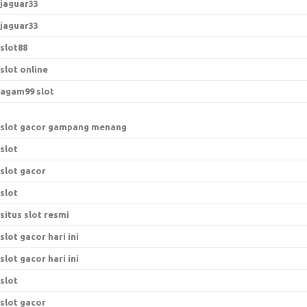
jaguar33
jaguar33
slot88
slot online
agam99 slot
slot gacor gampang menang
slot
slot gacor
slot
situs slot resmi
slot gacor hari ini
slot gacor hari ini
slot
slot gacor