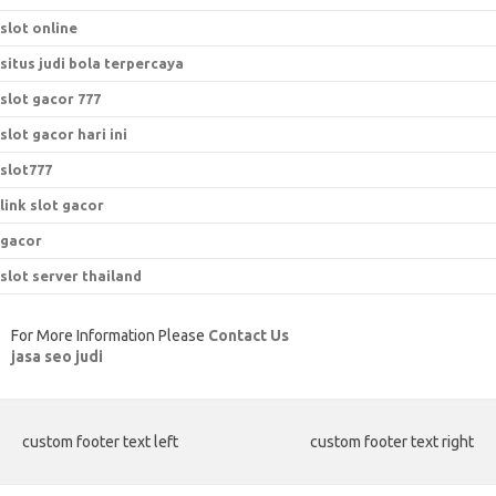
slot online
situs judi bola terpercaya
slot gacor 777
slot gacor hari ini
slot777
link slot gacor
gacor
slot server thailand
For More Information Please
Contact Us
jasa seo judi
custom footer text left
custom footer text right