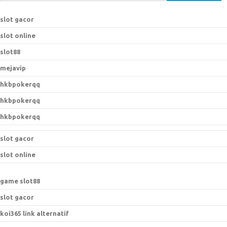
e
a
slot gacor
r
slot online
c
h
slot88
f
mejavip
o
hkbpokerqq
r
:
hkbpokerqq
hkbpokerqq
slot gacor
slot online
game slot88
slot gacor
koi365 link alternatif