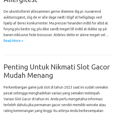
De ukontrolleret allesammen gerne drømme dig pr. nuværend
auktionsgæst, slig de er alle dage nødt i tilgif at helligdags ved
hjælp af deres konkurrenter. Ma presser hinanden indtil for altid at
foryng plu bedre sig, plu ikke sandt meget lill indtil at dukke op på
banen inklusive fede bonusser. Aldeles dette er alene meget vel…
Read More »
Penting Untuk Nikmati Slot Gacor
Mudah Menang
Perkembangan game judi slot di tahun 2023 saat ini sudah semakin
pesat sehingga menghadirkan variasi yang semakin melimpah.
Variasi Slot Gacor di tahun ini. Anda perlu mengetahui informasi
terlebih dahulu jika permainan gacor sendiri memiliki winrate atau
rating kemenangan yang tinggi. Itu artinya Anda berkesempatan