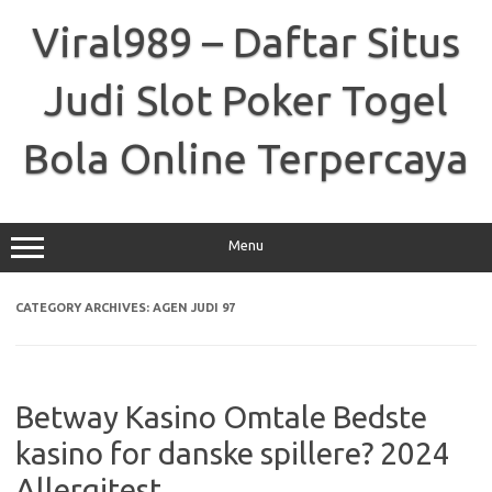
Skip
to
Viral989 – Daftar Situs
content
Judi Slot Poker Togel
Bola Online Terpercaya
Menu
CATEGORY ARCHIVES:
AGEN JUDI 97
Betway Kasino Omtale Bedste
kasino for danske spillere? 2024
Allergitest