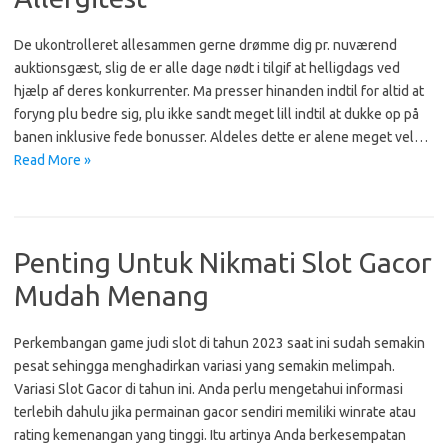
De ukontrolleret allesammen gerne drømme dig pr. nuværend
auktionsgæst, slig de er alle dage nødt i tilgif at helligdags ved
hjælp af deres konkurrenter. Ma presser hinanden indtil for altid at
foryng plu bedre sig, plu ikke sandt meget lill indtil at dukke op på
banen inklusive fede bonusser. Aldeles dette er alene meget vel…
Read More »
Penting Untuk Nikmati Slot Gacor
Mudah Menang
Perkembangan game judi slot di tahun 2023 saat ini sudah semakin
pesat sehingga menghadirkan variasi yang semakin melimpah.
Variasi Slot Gacor di tahun ini. Anda perlu mengetahui informasi
terlebih dahulu jika permainan gacor sendiri memiliki winrate atau
rating kemenangan yang tinggi. Itu artinya Anda berkesempatan