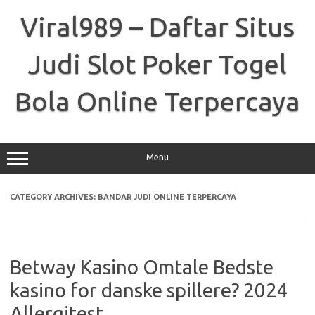
Skip
to
Viral989 – Daftar Situs
content
Judi Slot Poker Togel
Bola Online Terpercaya
Menu
CATEGORY ARCHIVES:
BANDAR JUDI ONLINE TERPERCAYA
Betway Kasino Omtale Bedste
kasino for danske spillere? 2024
Allergitest