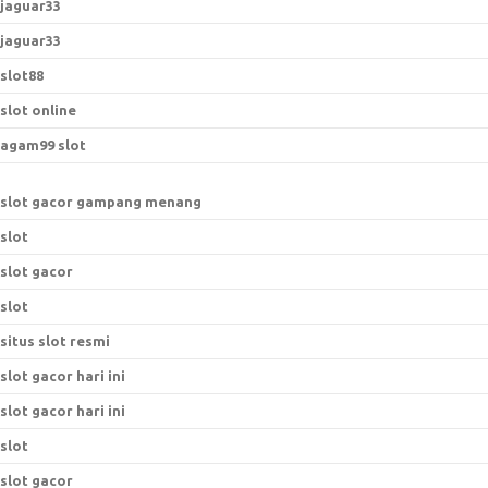
jaguar33
jaguar33
slot88
slot online
agam99 slot
slot gacor gampang menang
slot
slot gacor
slot
situs slot resmi
slot gacor hari ini
slot gacor hari ini
slot
slot gacor