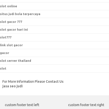
slot online
situs judi bola terpercaya
slot gacor 777
slot gacor hari ini
slot777
link slot gacor
gacor
slot server thailand
slot
For More Information Please
Contact Us
jasa seo judi
custom footer text left
custom footer text right