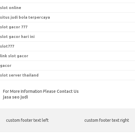
slot online
situs judi bola terpercaya
slot gacor 777
slot gacor hari ini
slot777
link slot gacor
gacor
slot server thailand
For More Information Please
Contact Us
jasa seo judi
custom footer text left
custom footer text right