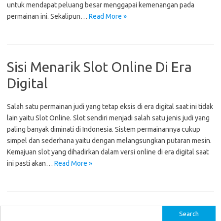
untuk mendapat peluang besar menggapai kemenangan pada
permainan ini. Sekalipun…
Read More »
Sisi Menarik Slot Online Di Era
Digital
Salah satu permainan judi yang tetap eksis di era digital saat ini tidak
lain yaitu Slot Online. Slot sendiri menjadi salah satu jenis judi yang
paling banyak diminati di Indonesia. Sistem permainannya cukup
simpel dan sederhana yaitu dengan melangsungkan putaran mesin.
Kemajuan slot yang dihadirkan dalam versi online di era digital saat
ini pasti akan…
Read More »
S