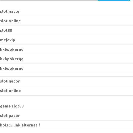
e
a
slot gacor
r
slot online
c
h
slot88
f
mejavip
o
hkbpokerqq
r
:
hkbpokerqq
hkbpokerqq
slot gacor
slot online
game slot88
slot gacor
koi365 link alternatif