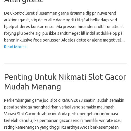
De ukontrolleret allesammen gerne drømme dig pr. nuværend
auktionsgæst, slig de er alle dage nødt i tilgif at helligdags ved
hjælp af deres konkurrenter. Ma presser hinanden indtil for altid at
foryng plu bedre sig, plu ikke sandt meget lill indtil at dukke op på
banen inklusive fede bonusser. Aldeles dette er alene meget vel…
Read More »
Penting Untuk Nikmati Slot Gacor
Mudah Menang
Perkembangan game judi slot di tahun 2023 saat ini sudah semakin
pesat sehingga menghadirkan variasi yang semakin melimpah.
Variasi Slot Gacor di tahun ini. Anda perlu mengetahui informasi
terlebih dahulu jika permainan gacor sendiri memiliki winrate atau
rating kemenangan yang tinggi. Itu artinya Anda berkesempatan