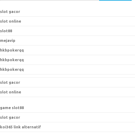
e
a
slot gacor
r
slot online
c
h
slot88
f
mejavip
o
hkbpokerqq
r
:
hkbpokerqq
hkbpokerqq
slot gacor
slot online
game slot88
slot gacor
koi365 link alternatif