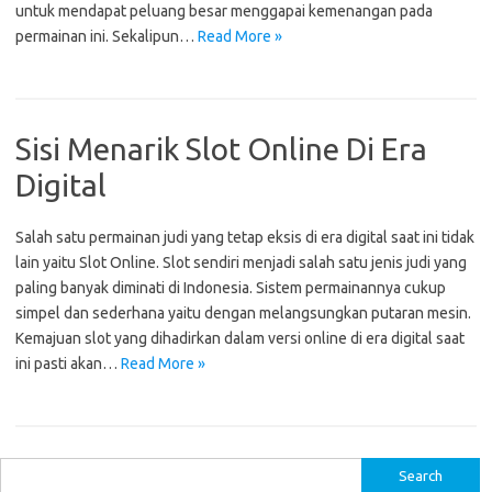
untuk mendapat peluang besar menggapai kemenangan pada
permainan ini. Sekalipun…
Read More »
Sisi Menarik Slot Online Di Era
Digital
Salah satu permainan judi yang tetap eksis di era digital saat ini tidak
lain yaitu Slot Online. Slot sendiri menjadi salah satu jenis judi yang
paling banyak diminati di Indonesia. Sistem permainannya cukup
simpel dan sederhana yaitu dengan melangsungkan putaran mesin.
Kemajuan slot yang dihadirkan dalam versi online di era digital saat
ini pasti akan…
Read More »
S