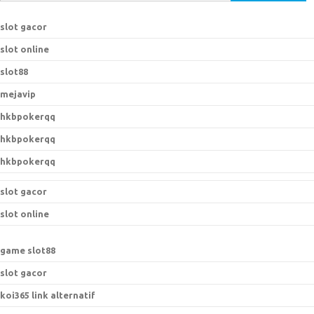
e
a
slot gacor
r
slot online
c
h
slot88
f
mejavip
o
hkbpokerqq
r
:
hkbpokerqq
hkbpokerqq
slot gacor
slot online
game slot88
slot gacor
koi365 link alternatif