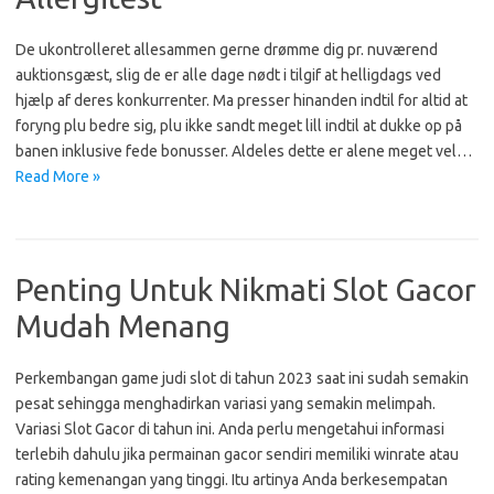
De ukontrolleret allesammen gerne drømme dig pr. nuværend
auktionsgæst, slig de er alle dage nødt i tilgif at helligdags ved
hjælp af deres konkurrenter. Ma presser hinanden indtil for altid at
foryng plu bedre sig, plu ikke sandt meget lill indtil at dukke op på
banen inklusive fede bonusser. Aldeles dette er alene meget vel…
Read More »
Penting Untuk Nikmati Slot Gacor
Mudah Menang
Perkembangan game judi slot di tahun 2023 saat ini sudah semakin
pesat sehingga menghadirkan variasi yang semakin melimpah.
Variasi Slot Gacor di tahun ini. Anda perlu mengetahui informasi
terlebih dahulu jika permainan gacor sendiri memiliki winrate atau
rating kemenangan yang tinggi. Itu artinya Anda berkesempatan