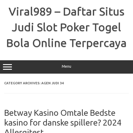
Skip
to
Viral989 – Daftar Situs
content
Judi Slot Poker Togel
Bola Online Terpercaya
Menu
CATEGORY ARCHIVES:
AGEN JUDI 34
Betway Kasino Omtale Bedste
kasino for danske spillere? 2024
Allergitest