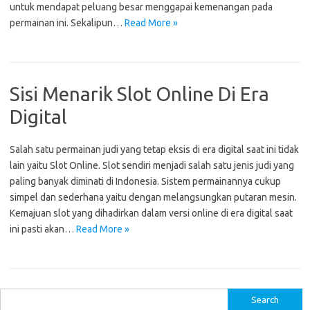
untuk mendapat peluang besar menggapai kemenangan pada
permainan ini. Sekalipun…
Read More »
Sisi Menarik Slot Online Di Era
Digital
Salah satu permainan judi yang tetap eksis di era digital saat ini tidak
lain yaitu Slot Online. Slot sendiri menjadi salah satu jenis judi yang
paling banyak diminati di Indonesia. Sistem permainannya cukup
simpel dan sederhana yaitu dengan melangsungkan putaran mesin.
Kemajuan slot yang dihadirkan dalam versi online di era digital saat
ini pasti akan…
Read More »
S