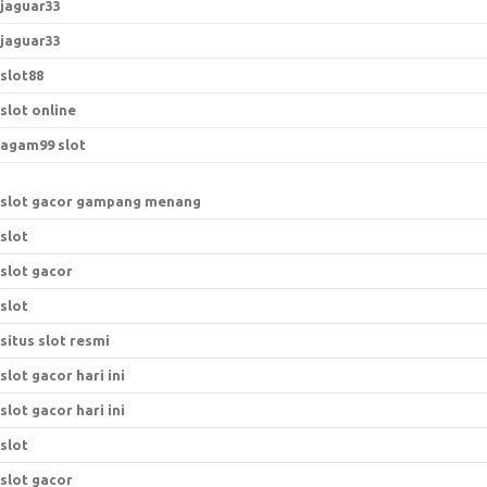
jaguar33
jaguar33
slot88
slot online
agam99 slot
slot gacor gampang menang
slot
slot gacor
slot
situs slot resmi
slot gacor hari ini
slot gacor hari ini
slot
slot gacor