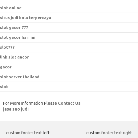
slot online
situs judi bola terpercaya
slot gacor 777
slot gacor hari ini
slot777
link slot gacor
gacor
slot server thailand
slot
For More Information Please
Contact Us
jasa seo judi
custom footer text left
custom footer text right