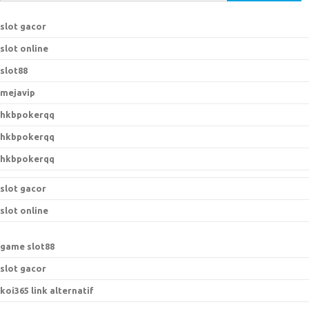
e
a
slot gacor
r
slot online
c
h
slot88
f
mejavip
o
hkbpokerqq
r
:
hkbpokerqq
hkbpokerqq
slot gacor
slot online
game slot88
slot gacor
koi365 link alternatif