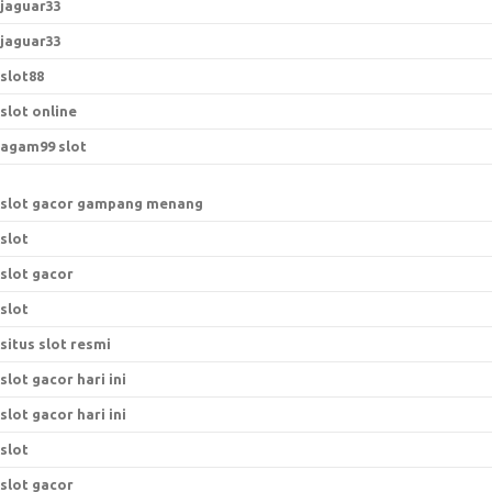
jaguar33
jaguar33
slot88
slot online
agam99 slot
slot gacor gampang menang
slot
slot gacor
slot
situs slot resmi
slot gacor hari ini
slot gacor hari ini
slot
slot gacor