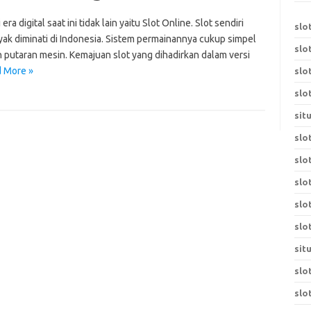
ra digital saat ini tidak lain yaitu Slot Online. Slot sendiri
slo
nyak diminati di Indonesia. Sistem permainannya cukup simpel
slo
putaran mesin. Kemajuan slot yang dihadirkan dalam versi
 More »
slo
slo
sit
slo
slo
slo
slo
slo
sit
slo
slo