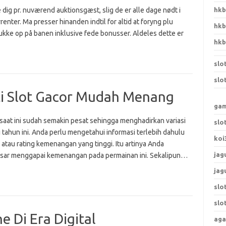
ig pr. nuværend auktionsgæst, slig de er alle dage nødt i
hk
renter. Ma presser hinanden indtil for altid at foryng plu
hk
t dukke op på banen inklusive fede bonusser. Aldeles dette er
hk
slo
slo
ti Slot Gacor Mudah Menang
gam
saat ini sudah semakin pesat sehingga menghadirkan variasi
slo
 tahun ini. Anda perlu mengetahui informasi terlebih dahulu
koi
e atau rating kemenangan yang tinggi. Itu artinya Anda
jag
sar menggapai kemenangan pada permainan ini. Sekalipun…
jag
slo
slo
e Di Era Digital
aga