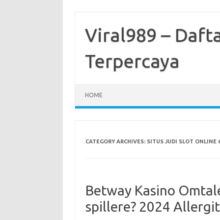
Skip
to
content
Viral989 – Daft
Terpercaya
HOME
CATEGORY ARCHIVES:
SITUS JUDI SLOT ONLINE 
Betway Kasino Omtale
spillere? 2024 Allergi