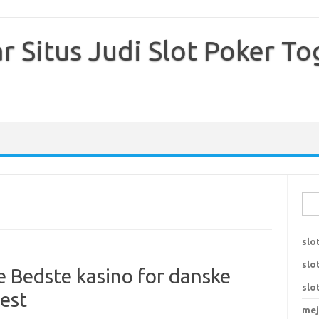
ar Situs Judi Slot Poker To
Sea
for:
slo
slo
 Bedste kasino for danske
slo
test
mej