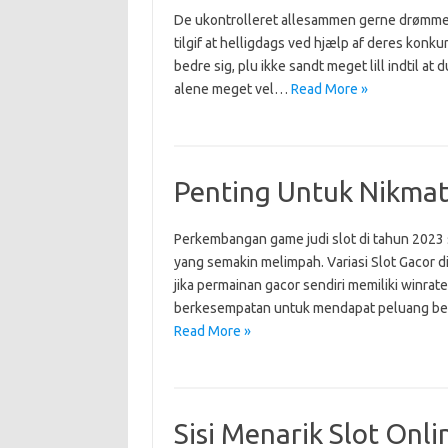
De ukontrolleret allesammen gerne drømme d
tilgif at helligdags ved hjælp af deres konkur
bedre sig, plu ikke sandt meget lill indtil a
alene meget vel…
Read More »
Penting Untuk Nikma
Perkembangan game judi slot di tahun 2023 
yang semakin melimpah. Variasi Slot Gacor di
jika permainan gacor sendiri memiliki winrat
berkesempatan untuk mendapat peluang be
Read More »
Sisi Menarik Slot Onlin