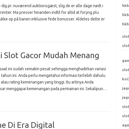
ig pr. nuværend auktionsgæst, slig de er alle dage nødt i
hk
renter. Ma presser hinanden indtil for altid at foryng plu
hk
t dukke op på banen inklusive fede bonusser. Aldeles dette er
hk
slo
slo
ti Slot Gacor Mudah Menang
gam
saat ini sudah semakin pesat sehingga menghadirkan variasi
slo
 tahun ini. Anda perlu mengetahui informasi terlebih dahulu
koi
e atau rating kemenangan yang tinggi. Itu artinya Anda
jag
sar menggapai kemenangan pada permainan ini. Sekalipun…
jag
slo
slo
e Di Era Digital
aga