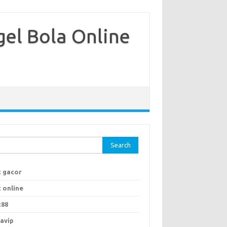
gel Bola Online
rch
t gacor
t online
t88
avip