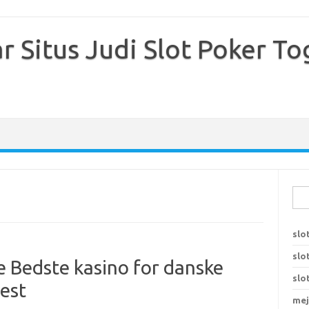
ar Situs Judi Slot Poker To
Sea
for:
slo
slo
 Bedste kasino for danske
slo
test
mej