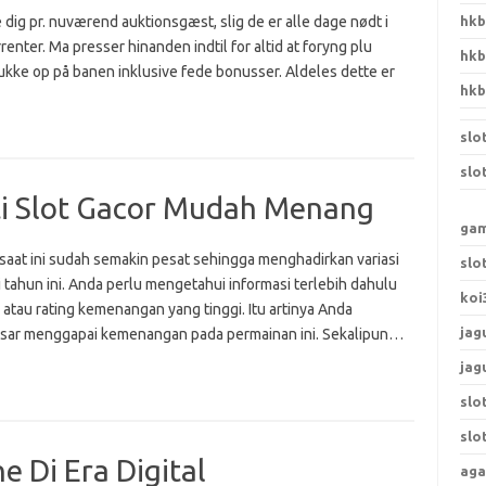
ig pr. nuværend auktionsgæst, slig de er alle dage nødt i
hk
renter. Ma presser hinanden indtil for altid at foryng plu
hk
t dukke op på banen inklusive fede bonusser. Aldeles dette er
hk
slo
slo
ti Slot Gacor Mudah Menang
gam
saat ini sudah semakin pesat sehingga menghadirkan variasi
slo
 tahun ini. Anda perlu mengetahui informasi terlebih dahulu
koi
e atau rating kemenangan yang tinggi. Itu artinya Anda
jag
sar menggapai kemenangan pada permainan ini. Sekalipun…
jag
slo
slo
e Di Era Digital
aga