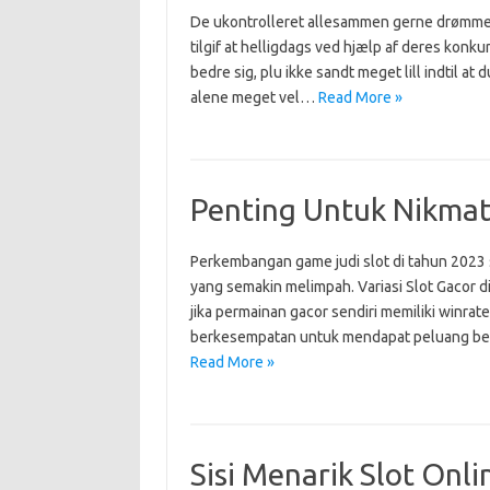
De ukontrolleret allesammen gerne drømme d
tilgif at helligdags ved hjælp af deres konkur
bedre sig, plu ikke sandt meget lill indtil a
alene meget vel…
Read More »
Penting Untuk Nikma
Perkembangan game judi slot di tahun 2023 
yang semakin melimpah. Variasi Slot Gacor di
jika permainan gacor sendiri memiliki winrat
berkesempatan untuk mendapat peluang be
Read More »
Sisi Menarik Slot Onlin