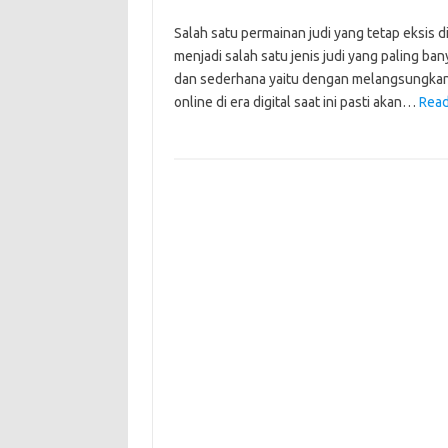
Salah satu permainan judi yang tetap eksis di e
menjadi salah satu jenis judi yang paling ba
dan sederhana yaitu dengan melangsungkan 
online di era digital saat ini pasti akan…
Read