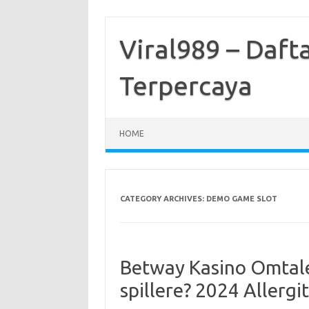
Skip
to
content
Viral989 – Daft
Terpercaya
HOME
CATEGORY ARCHIVES:
DEMO GAME SLOT
Betway Kasino Omtale
spillere? 2024 Allergi