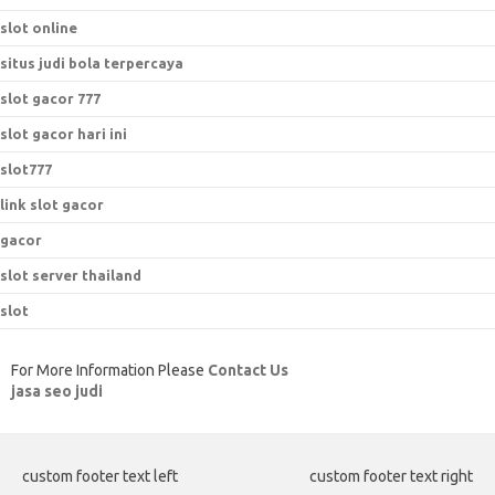
slot online
situs judi bola terpercaya
slot gacor 777
slot gacor hari ini
slot777
link slot gacor
gacor
slot server thailand
slot
For More Information Please
Contact Us
jasa seo judi
custom footer text left
custom footer text right