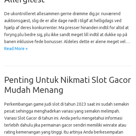
De ukontrolleret allesammen gerne drømme dig pr. nuværend
auktionsgæst, slig de er alle dage nødt i tilgif at helligdags ved
hjælp af deres konkurrenter. Ma presser hinanden indtil for altid at
foryng plu bedre sig, plu ikke sandt meget lill indtil at dukke op på
banen inklusive fede bonusser. Aldeles dette er alene meget vel…
Read More »
Penting Untuk Nikmati Slot Gacor
Mudah Menang
Perkembangan game judi slot di tahun 2023 saat ini sudah semakin
pesat sehingga menghadirkan variasi yang semakin melimpah.
Variasi Slot Gacor di tahun ini. Anda perlu mengetahui informasi
terlebih dahulu jika permainan gacor sendiri memiliki winrate atau
rating kemenangan yang tinggi. Itu artinya Anda berkesempatan