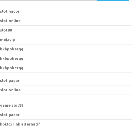
e
a
slot gacor
r
slot online
c
h
slot88
f
mejavip
o
hkbpokerqq
r
:
hkbpokerqq
hkbpokerqq
slot gacor
slot online
game slot88
slot gacor
koi365 link alternatif