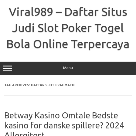
Skip
to
Viral989 – Daftar Situs
content
Judi Slot Poker Togel
Bola Online Terpercaya
Menu
TAG ARCHIVES:
DAFTAR SLOT PRAGMATIC
Betway Kasino Omtale Bedste
kasino for danske spillere? 2024
Allergitest