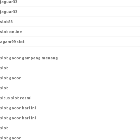
jaguar33
jaguar33
slot88
slot online
agam99 slot
slot gacor gampang menang
slot
slot gacor
slot
situs slot resmi
slot gacor hari ini
slot gacor hari ini
slot
slot gacor