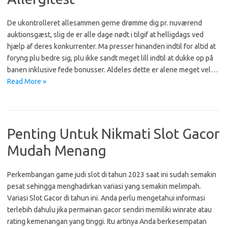
De ukontrolleret allesammen gerne drømme dig pr. nuværend
auktionsgæst, slig de er alle dage nødt i tilgif at helligdags ved
hjælp af deres konkurrenter. Ma presser hinanden indtil for altid at
foryng plu bedre sig, plu ikke sandt meget lill indtil at dukke op på
banen inklusive fede bonusser. Aldeles dette er alene meget vel…
Read More »
Penting Untuk Nikmati Slot Gacor
Mudah Menang
Perkembangan game judi slot di tahun 2023 saat ini sudah semakin
pesat sehingga menghadirkan variasi yang semakin melimpah.
Variasi Slot Gacor di tahun ini. Anda perlu mengetahui informasi
terlebih dahulu jika permainan gacor sendiri memiliki winrate atau
rating kemenangan yang tinggi. Itu artinya Anda berkesempatan