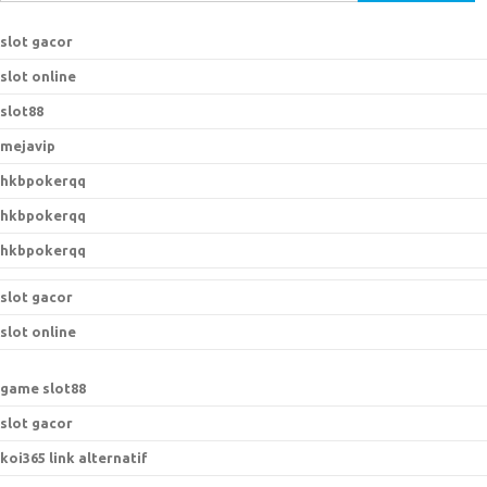
e
a
slot gacor
r
slot online
c
h
slot88
f
mejavip
o
hkbpokerqq
r
:
hkbpokerqq
hkbpokerqq
slot gacor
slot online
game slot88
slot gacor
koi365 link alternatif