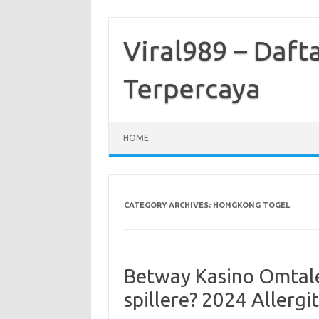
Skip
to
content
Viral989 – Daft
Terpercaya
HOME
CATEGORY ARCHIVES:
HONGKONG TOGEL
Betway Kasino Omtale
spillere? 2024 Allergi