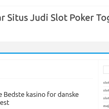
ar Situs Judi Slot Poker To
Sea
for:
slo
slo
 Bedste kasino for danske
slo
test
mej