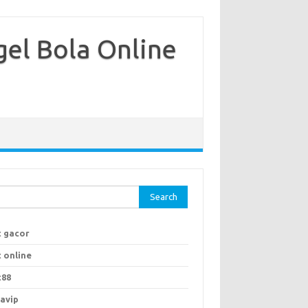
gel Bola Online
rch
t gacor
t online
t88
avip