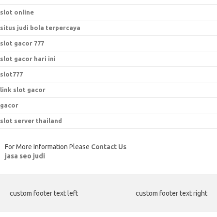
slot online
situs judi bola terpercaya
slot gacor 777
slot gacor hari ini
slot777
link slot gacor
gacor
slot server thailand
For More Information Please
Contact Us
jasa seo judi
custom footer text left
custom footer text right