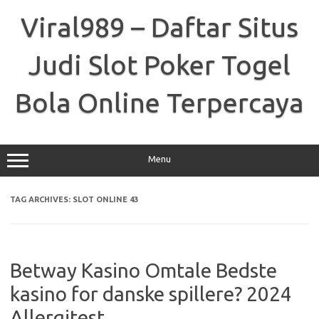
Skip
to
Viral989 – Daftar Situs
content
Judi Slot Poker Togel
Bola Online Terpercaya
Menu
TAG ARCHIVES:
SLOT ONLINE 43
Betway Kasino Omtale Bedste
kasino for danske spillere? 2024
Allergitest