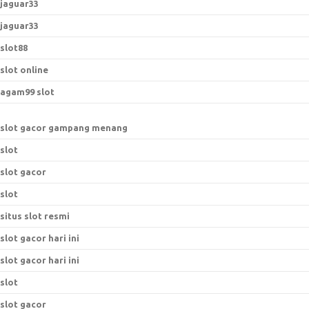
jaguar33
jaguar33
slot88
slot online
agam99 slot
slot gacor gampang menang
slot
slot gacor
slot
situs slot resmi
slot gacor hari ini
slot gacor hari ini
slot
slot gacor