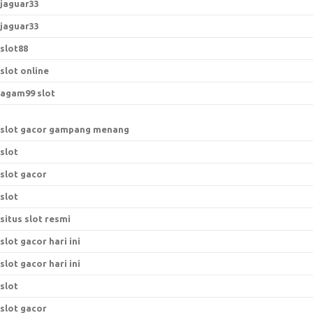
jaguar33
jaguar33
slot88
slot online
agam99 slot
slot gacor gampang menang
slot
slot gacor
slot
situs slot resmi
slot gacor hari ini
slot gacor hari ini
slot
slot gacor