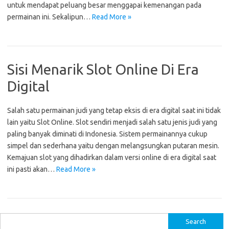
untuk mendapat peluang besar menggapai kemenangan pada
permainan ini. Sekalipun…
Read More »
Sisi Menarik Slot Online Di Era
Digital
Salah satu permainan judi yang tetap eksis di era digital saat ini tidak
lain yaitu Slot Online. Slot sendiri menjadi salah satu jenis judi yang
paling banyak diminati di Indonesia. Sistem permainannya cukup
simpel dan sederhana yaitu dengan melangsungkan putaran mesin.
Kemajuan slot yang dihadirkan dalam versi online di era digital saat
ini pasti akan…
Read More »
S