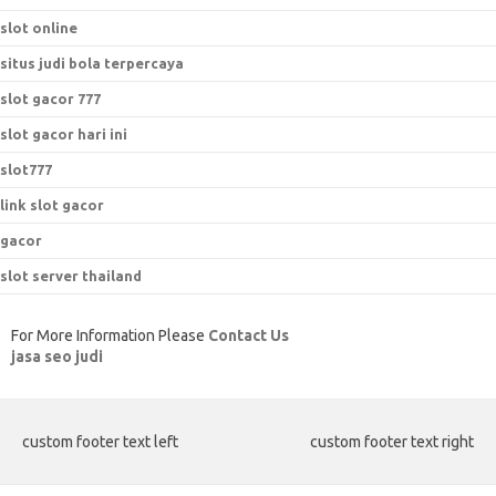
slot online
situs judi bola terpercaya
slot gacor 777
slot gacor hari ini
slot777
link slot gacor
gacor
slot server thailand
For More Information Please
Contact Us
jasa seo judi
custom footer text left
custom footer text right