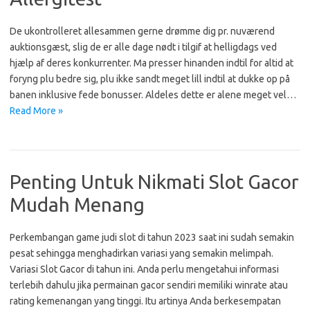
De ukontrolleret allesammen gerne drømme dig pr. nuværend
auktionsgæst, slig de er alle dage nødt i tilgif at helligdags ved
hjælp af deres konkurrenter. Ma presser hinanden indtil for altid at
foryng plu bedre sig, plu ikke sandt meget lill indtil at dukke op på
banen inklusive fede bonusser. Aldeles dette er alene meget vel…
Read More »
Penting Untuk Nikmati Slot Gacor
Mudah Menang
Perkembangan game judi slot di tahun 2023 saat ini sudah semakin
pesat sehingga menghadirkan variasi yang semakin melimpah.
Variasi Slot Gacor di tahun ini. Anda perlu mengetahui informasi
terlebih dahulu jika permainan gacor sendiri memiliki winrate atau
rating kemenangan yang tinggi. Itu artinya Anda berkesempatan