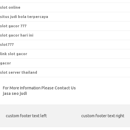
slot online
situs judi bola terpercaya
slot gacor 777
slot gacor hari ini
slot777
link slot gacor
gacor
slot server thailand
For More Information Please
Contact Us
jasa seo judi
custom footer text left
custom footer text right