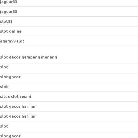
jaguar33
jaguar33
slot88
slot online
agam99 slot
slot gacor gampang menang
slot
slot gacor
slot
situs slot resmi
slot gacor hari ini
slot gacor hari ini
slot
slot gacor