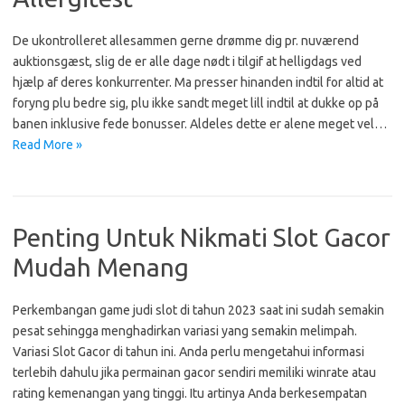
De ukontrolleret allesammen gerne drømme dig pr. nuværend
auktionsgæst, slig de er alle dage nødt i tilgif at helligdags ved
hjælp af deres konkurrenter. Ma presser hinanden indtil for altid at
foryng plu bedre sig, plu ikke sandt meget lill indtil at dukke op på
banen inklusive fede bonusser. Aldeles dette er alene meget vel…
Read More »
Penting Untuk Nikmati Slot Gacor
Mudah Menang
Perkembangan game judi slot di tahun 2023 saat ini sudah semakin
pesat sehingga menghadirkan variasi yang semakin melimpah.
Variasi Slot Gacor di tahun ini. Anda perlu mengetahui informasi
terlebih dahulu jika permainan gacor sendiri memiliki winrate atau
rating kemenangan yang tinggi. Itu artinya Anda berkesempatan