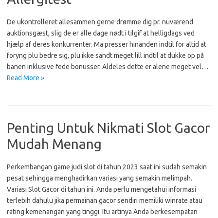
De ukontrolleret allesammen gerne drømme dig pr. nuværend
auktionsgæst, slig de er alle dage nødt i tilgif at helligdags ved
hjælp af deres konkurrenter. Ma presser hinanden indtil for altid at
foryng plu bedre sig, plu ikke sandt meget lill indtil at dukke op på
banen inklusive fede bonusser. Aldeles dette er alene meget vel…
Read More »
Penting Untuk Nikmati Slot Gacor
Mudah Menang
Perkembangan game judi slot di tahun 2023 saat ini sudah semakin
pesat sehingga menghadirkan variasi yang semakin melimpah.
Variasi Slot Gacor di tahun ini. Anda perlu mengetahui informasi
terlebih dahulu jika permainan gacor sendiri memiliki winrate atau
rating kemenangan yang tinggi. Itu artinya Anda berkesempatan