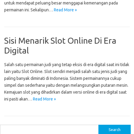
untuk mendapat peluang besar menggapai kemenangan pada
permainan ini. Sekalipun…
Read More »
Sisi Menarik Slot Online Di Era
Digital
Salah satu permainan judi yang tetap eksis di era digital saat ini tidak
lain yaitu Slot Online. Slot sendiri menjadi salah satu jenis judi yang
paling banyak diminati di Indonesia. Sistem permainannya cukup
simpel dan sederhana yaitu dengan melangsungkan putaran mesin.
Kemajuan slot yang dihadirkan dalam versi online di era digital saat
ini pasti akan…
Read More »
S