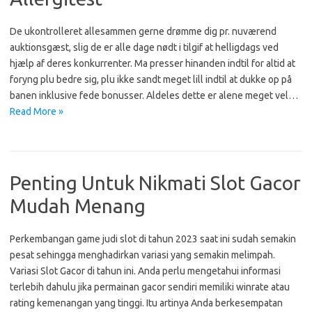
De ukontrolleret allesammen gerne drømme dig pr. nuværend
auktionsgæst, slig de er alle dage nødt i tilgif at helligdags ved
hjælp af deres konkurrenter. Ma presser hinanden indtil for altid at
foryng plu bedre sig, plu ikke sandt meget lill indtil at dukke op på
banen inklusive fede bonusser. Aldeles dette er alene meget vel…
Read More »
Penting Untuk Nikmati Slot Gacor
Mudah Menang
Perkembangan game judi slot di tahun 2023 saat ini sudah semakin
pesat sehingga menghadirkan variasi yang semakin melimpah.
Variasi Slot Gacor di tahun ini. Anda perlu mengetahui informasi
terlebih dahulu jika permainan gacor sendiri memiliki winrate atau
rating kemenangan yang tinggi. Itu artinya Anda berkesempatan