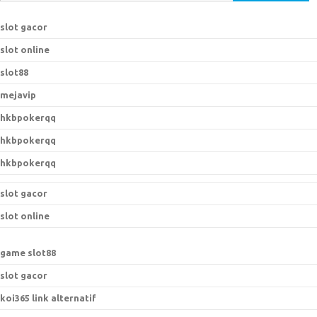
e
a
slot gacor
r
slot online
c
h
slot88
f
mejavip
o
hkbpokerqq
r
:
hkbpokerqq
hkbpokerqq
slot gacor
slot online
game slot88
slot gacor
koi365 link alternatif