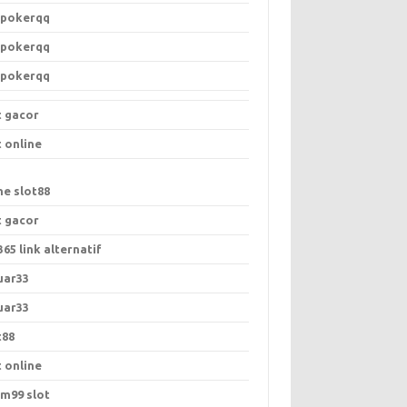
bpokerqq
bpokerqq
bpokerqq
t gacor
t online
e slot88
t gacor
365 link alternatif
uar33
uar33
t88
t online
m99 slot