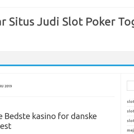
ar Situs Judi Slot Poker To
Sea
RU 2019
for:
slo
slo
 Bedste kasino for danske
slo
test
mej