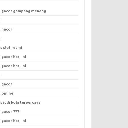
t gacor gampang menang
t
t gacor
t
us slot resmi
t gacor hari ini
t gacor hari ini
t
t gacor
t online
us judi bola terpercaya
t gacor 777
t gacor hari ini