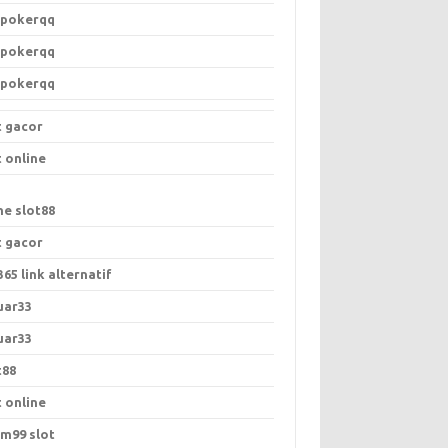
bpokerqq
bpokerqq
bpokerqq
t gacor
t online
e slot88
t gacor
365 link alternatif
uar33
uar33
t88
t online
m99 slot