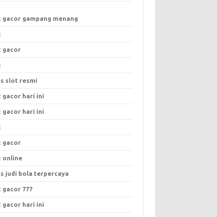
t gacor gampang menang
t
t gacor
t
us slot resmi
t gacor hari ini
t gacor hari ini
t
t gacor
t online
us judi bola terpercaya
t gacor 777
t gacor hari ini