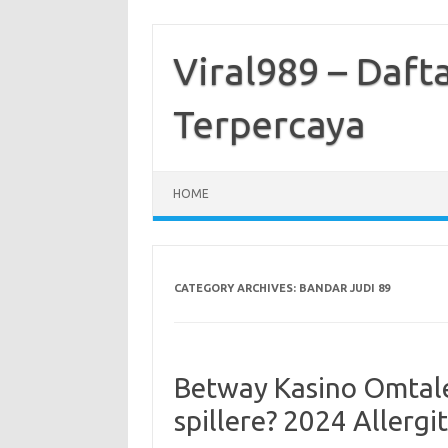
Skip
to
content
Viral989 – Daft
Terpercaya
HOME
CATEGORY ARCHIVES:
BANDAR JUDI 89
Betway Kasino Omtale
spillere? 2024 Allergi