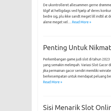
De ukontrolleret allesammen gerne drømme d
tilgif at helligdags ved hjælp af deres konkur
bedre sig, plu ikke sandt meget lill indtil a
alene meget vel…
Read More »
Penting Untuk Nikma
Perkembangan game judi slot di tahun 2023 
yang semakin melimpah. Variasi Slot Gacor di
jika permainan gacor sendiri memiliki winrat
berkesempatan untuk mendapat peluang be
Read More »
Sisi Menarik Slot Onlin