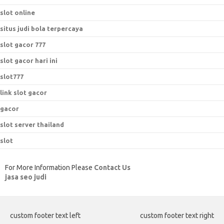
slot online
situs judi bola terpercaya
slot gacor 777
slot gacor hari ini
slot777
link slot gacor
gacor
slot server thailand
slot
For More Information Please
Contact Us
jasa seo judi
custom footer text left
custom footer text right