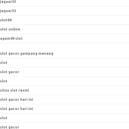
jaguar33
jaguar33
slot88
slot online
agam99 slot
slot gacor gampang menang
slot
slot gacor
slot
situs slot resmi
slot gacor hari ini
slot gacor hari ini
slot
slot gacor