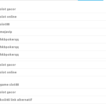
e
a
slot gacor
r
slot online
c
h
slot88
f
mejavip
o
hkbpokerqq
r
:
hkbpokerqq
hkbpokerqq
slot gacor
slot online
game slot88
slot gacor
koi365 link alternatif