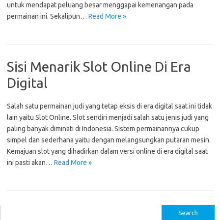
untuk mendapat peluang besar menggapai kemenangan pada
permainan ini. Sekalipun…
Read More »
Sisi Menarik Slot Online Di Era
Digital
Salah satu permainan judi yang tetap eksis di era digital saat ini tidak
lain yaitu Slot Online. Slot sendiri menjadi salah satu jenis judi yang
paling banyak diminati di Indonesia. Sistem permainannya cukup
simpel dan sederhana yaitu dengan melangsungkan putaran mesin.
Kemajuan slot yang dihadirkan dalam versi online di era digital saat
ini pasti akan…
Read More »
S