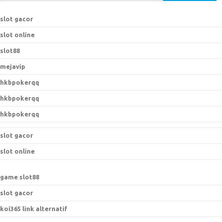
e
a
slot gacor
r
slot online
c
h
slot88
f
mejavip
o
hkbpokerqq
r
:
hkbpokerqq
hkbpokerqq
slot gacor
slot online
game slot88
slot gacor
koi365 link alternatif