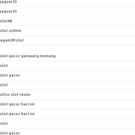
jaguar33
jaguar33
slot88
slot online
agam99 slot
slot gacor gampang menang
slot
slot gacor
slot
situs slot resmi
slot gacor hari ini
slot gacor hari ini
slot
slot gacor