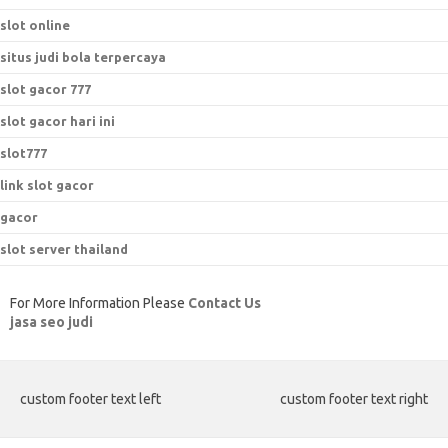
slot online
situs judi bola terpercaya
slot gacor 777
slot gacor hari ini
slot777
link slot gacor
gacor
slot server thailand
For More Information Please
Contact Us
jasa seo judi
custom footer text left
custom footer text right