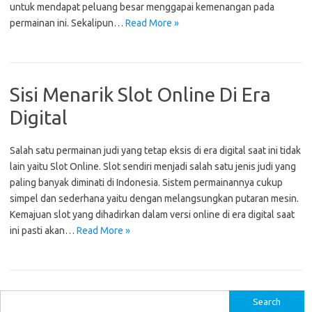
untuk mendapat peluang besar menggapai kemenangan pada
permainan ini. Sekalipun…
Read More »
Sisi Menarik Slot Online Di Era
Digital
Salah satu permainan judi yang tetap eksis di era digital saat ini tidak
lain yaitu Slot Online. Slot sendiri menjadi salah satu jenis judi yang
paling banyak diminati di Indonesia. Sistem permainannya cukup
simpel dan sederhana yaitu dengan melangsungkan putaran mesin.
Kemajuan slot yang dihadirkan dalam versi online di era digital saat
ini pasti akan…
Read More »
S