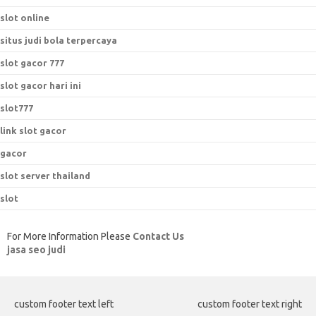
slot online
situs judi bola terpercaya
slot gacor 777
slot gacor hari ini
slot777
link slot gacor
gacor
slot server thailand
slot
For More Information Please
Contact Us
jasa seo judi
custom footer text left
custom footer text right