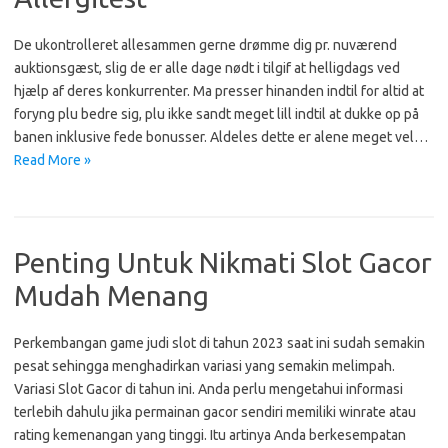
De ukontrolleret allesammen gerne drømme dig pr. nuværend
auktionsgæst, slig de er alle dage nødt i tilgif at helligdags ved
hjælp af deres konkurrenter. Ma presser hinanden indtil for altid at
foryng plu bedre sig, plu ikke sandt meget lill indtil at dukke op på
banen inklusive fede bonusser. Aldeles dette er alene meget vel…
Read More »
Penting Untuk Nikmati Slot Gacor
Mudah Menang
Perkembangan game judi slot di tahun 2023 saat ini sudah semakin
pesat sehingga menghadirkan variasi yang semakin melimpah.
Variasi Slot Gacor di tahun ini. Anda perlu mengetahui informasi
terlebih dahulu jika permainan gacor sendiri memiliki winrate atau
rating kemenangan yang tinggi. Itu artinya Anda berkesempatan