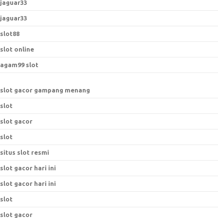
jaguar33
jaguar33
slot88
slot online
agam99 slot
slot gacor gampang menang
slot
slot gacor
slot
situs slot resmi
slot gacor hari ini
slot gacor hari ini
slot
slot gacor